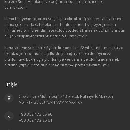
kişilere Şehir Planlama ve bağlantılı konularda hizmetler
vermektedir.
Firma bünyesinde; ortak ve çalışan olarak değişik deneyim yıllarına
sahip çok sayıda şehir plancısı, harita mühendisi, peyzaj mimarı,
mimar, jeoloji mühendisi, sosyolog vb. değişik meslek uzmanlarından
oluşan disiplinler arası bir kadro bulunmaktadır.
Kurucularının yaklaşık 32 yıllık, firmanın ise 22 yıllık tarihi, mesleki ve
teknik açıdan donanımı, yıllardır yaptığı işlerdeki deneyimi ve
planlamaya bakış açısıyla; Türkiye kentlerine ve planlama meslek
alanına yaptığı katkılarla örnek bir firma profili oluşturmuştur...
İLETİŞİM
Cevizlidere Mahallesi 1243.Sokak Palmiye İş Merkezi
No:4/17 Balgat/ÇANKAYA/ANKARA
+90 312 472 25 60
+90 312 472 25 61